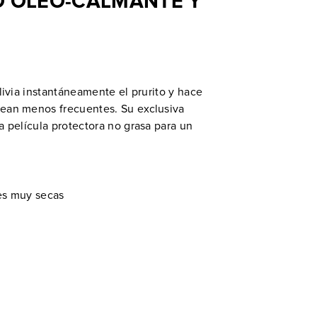
 ÓLEO-CALMANTE Y
livia instantáneamente el prurito y hace
sean menos frecuentes. Su exclusiva
a película protectora no grasa para un
es muy secas